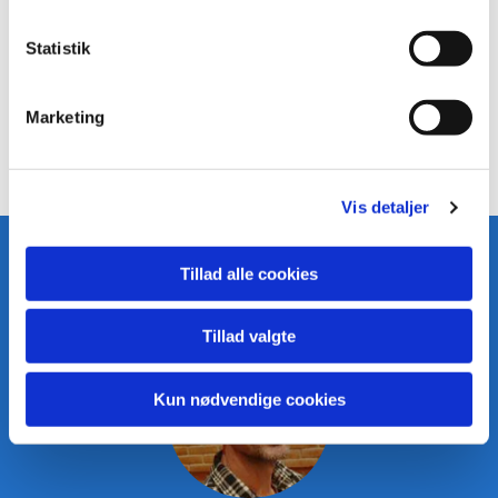
Statistik
Marketing
Vis detaljer
Tillad alle cookies
Vil du vide mere?
Tillad valgte
Kun nødvendige cookies