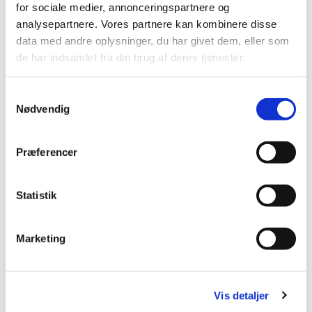
for sociale medier, annonceringspartnere og
analysepartnere. Vores partnere kan kombinere disse
data med andre oplysninger, du har givet dem, eller som
de har indsamlet fra din brug af deres tjenester.
Samtykkevalg
Nødvendig
Præferencer
Statistik
Musikoplevelser i Kirkerne i
Køge Kommune
Marketing
Du er velkommen til musikoplevelser i
Vis detaljer
alle Kirkerne i Køge Kommune. Se den