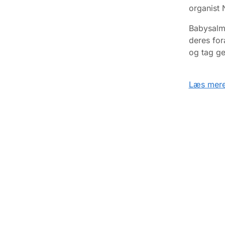
organist 
Babysalme
deres for
og tag g
Læs mere