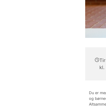
Tir
kl.
Du er meg
og børnes
Altsamme