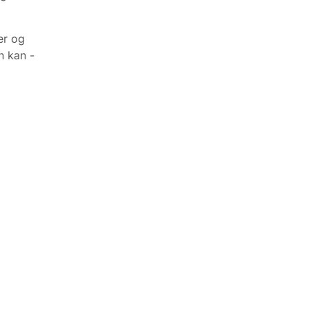
er og
n kan -