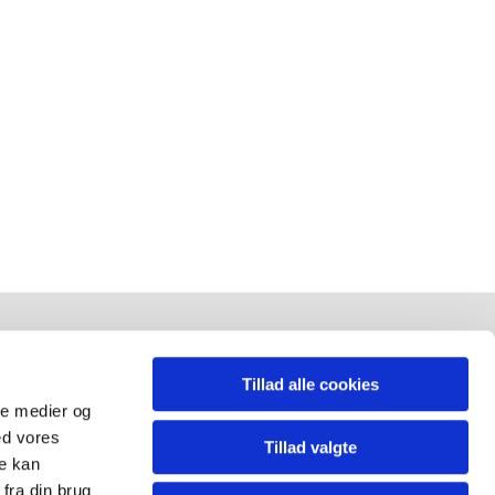
ØLG OS
Tillad alle cookies
ale medier og
ed vores
acebook
Tillad valgte
re kan
fra din brug