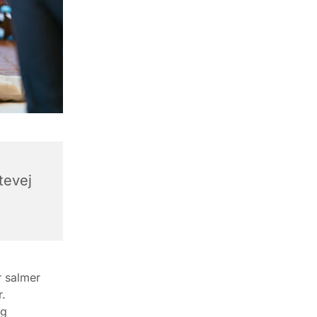
tevej
r salmer
r.
og