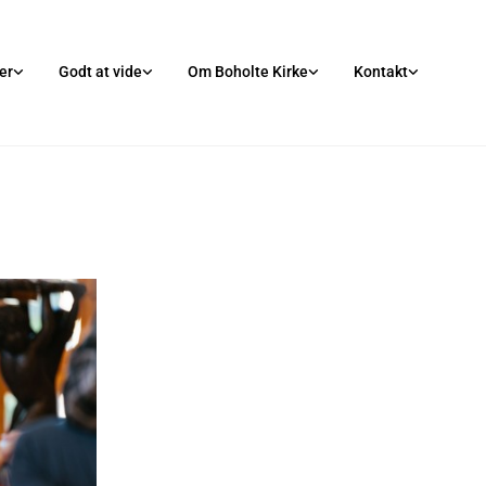
er
Godt at vide
Om Boholte Kirke
Kontakt