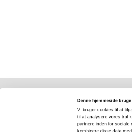
Boholte Kirke
Denne hjemmeside bruger
Boholtevej 93
Vi bruger cookies til at til
Køge 4600
til at analysere vores tra
5666 0956
partnere inden for sociale
boholte.sogn@km.dk
kombinere disse data med a