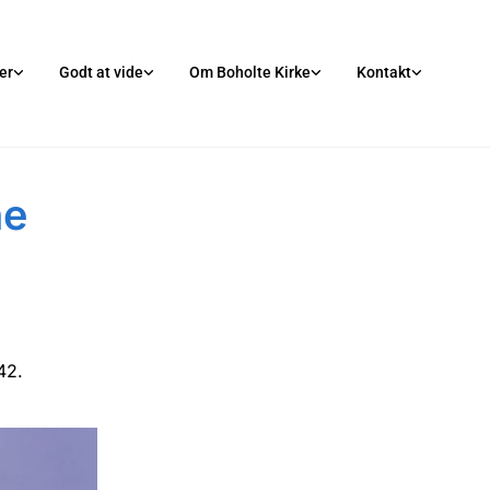
er
Godt at vide
Om Boholte Kirke
Kontakt
ne
42.