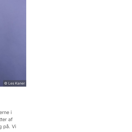
© Les Kaner
erne i
ter af
g på. Vi