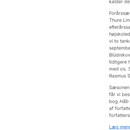
kalder de
Forårssæs
Thure Lin
efterårss
højskoled
vi to ta
september
Blüdnikow
tidligere
med os. 
Rasmus Sk
Sæsonen b
får vi bes
bog
Håb 
af forfatt
forfatter
Læs mere 