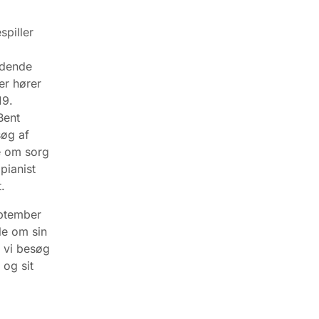
piller
ndende
er hører
19.
Bent
søg af
le om sorg
ianist
t.
eptember
ale om sin
 vi besøg
 og sit