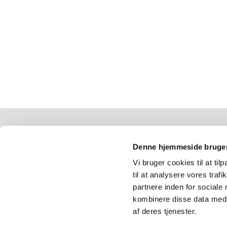
Boholte Kirke
Denne hjemmeside bruger
Boholtevej 93
Vi bruger cookies til at til
Køge 4600
til at analysere vores tra
5666 0956
partnere inden for sociale
boholte.sogn@km.dk
kombinere disse data med a
af deres tjenester.