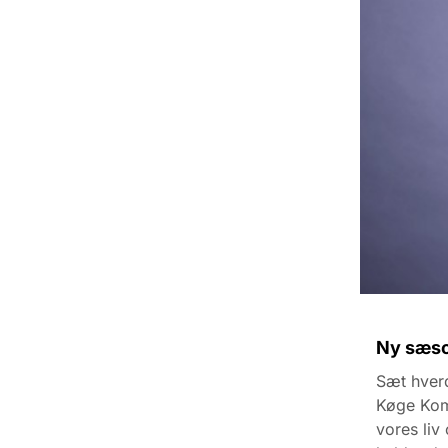
Ny sæso
Sæt hverd
Køge Komm
vores liv