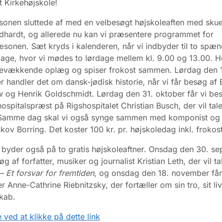
t Kirkehøjskole!
onen sluttede af med en velbesøgt højskoleaften med skues
dhardt, og allerede nu kan vi præsentere programmet for
æsonen. Sæt kryds i kalenderen, når vi indbyder til to spæ
age, hvor vi mødes to lørdage mellem kl. 9.00 og 13.00. H
nkevækkende oplæg og spiser frokost sammen. Lørdag den 
 handler det om dansk-jødisk historie, når vi får besøg af 
 og Henrik Goldschmidt. Lørdag den 31. oktober får vi be
 hospitalspræst på Rigshospitalet Christian Busch, der vil ta
Samme dag skal vi også synge sammen med komponist og p
ov Borring. Det koster 100 kr. pr. højskoledag inkl. frokos
yder også på to gratis højskoleaftner. Onsdag den 30. s
øg af forfatter, musiker og journalist Kristian Leth, der vil t
– Et forsvar for fremtiden
, og onsdag den 18. november får
er Anne-Cathrine Riebnitzsky, der fortæller om sin tro, sit liv
skab.
ved at klikke på dette link