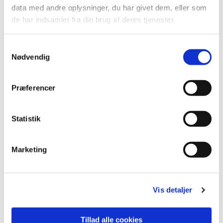
serveres vin, sodavand og snacks. Stor kirke.
data med andre oplysninger, du har givet dem, eller som
de har indsamlet fra din brug af deres tjenester.
Entre kr. 50,00
Samtykkevalg
Nødvendig
Du vil måske også kunne
Præferencer
lide...
Statistik
Marketing
Vis detaljer
Tillad alle cookies