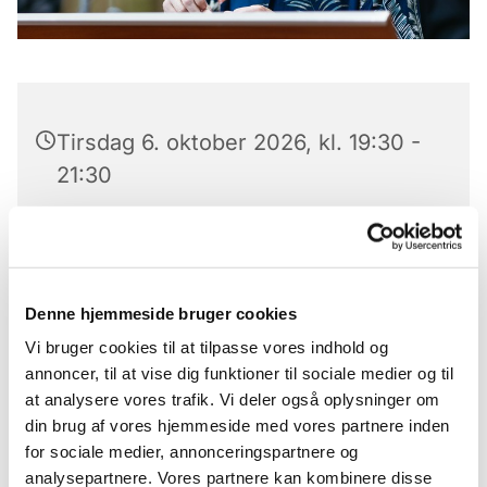
Tirsdag 6. oktober 2026, kl. 19:30 -
21:30
Boholte kirke
Nikolaj
Denne hjemmeside bruger cookies
Vi bruger cookies til at tilpasse vores indhold og
50 kr.
annoncer, til at vise dig funktioner til sociale medier og til
at analysere vores trafik. Vi deler også oplysninger om
din brug af vores hjemmeside med vores partnere inden
for sociale medier, annonceringspartnere og
Solokoncert med Nikolaj. To afdelinger. I pausen
analysepartnere. Vores partnere kan kombinere disse